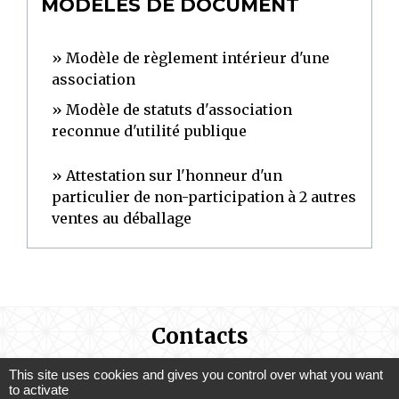
MODÈLES DE DOCUMENT
Modèle de règlement intérieur d'une
association
Modèle de statuts d'association
reconnue d'utilité publique
Attestation sur l'honneur d'un
particulier de non-participation à 2 autres
ventes au déballage
Contacts
Commune de Saint-Germain-des-Prés
This site uses cookies and gives you control over what you want
to activate
1 rue Saint Firmin