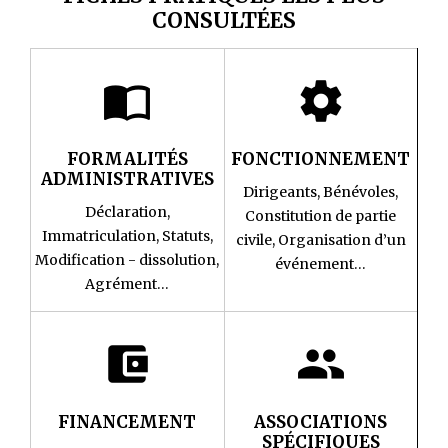
CONSULTÉES
import_contacts
settings
FORMALITÉS
FONCTIONNEMENT
ADMINISTRATIVES
Dirigeants,
Bénévoles,
Déclaration,
Constitution de partie
Immatriculation,
Statuts,
civile,
Organisation d’un
Modification - dissolution,
événement…
Agrément…
account_balance_wallet
group
FINANCEMENT
ASSOCIATIONS
SPÉCIFIQUES