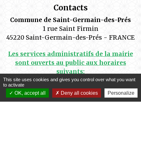
Contacts
Commune de Saint-Germain-des-Prés
1 rue Saint Firmin
45220 Saint-Germain-des-Prés - FRANCE
Les services administratifs de la mairie
sont ouverts au public aux horaires
suivants:
Lundi de14h00 à 17h15
This site uses cookies and gives you control over what you want
to activate
Mardi de 9h00 à 12h00 et de 14h00 à 17h15
OK, accept all
Deny all cookies
Personalize
Mercredi de 9h00 à 12h00
Jeudi de 9h00 à 12h00 et de 14h00 à 17h15
Vendredi de 9h00 à 12h00
Samedi de 9h00 à 12h00 (semaine
impaire)