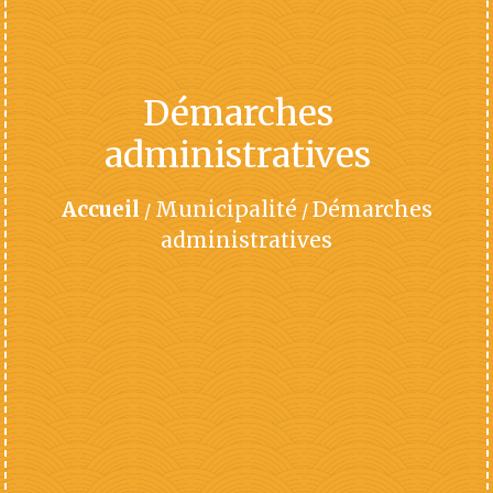
Démarches
administratives
Accueil
Municipalité
Démarches
/
/
administratives